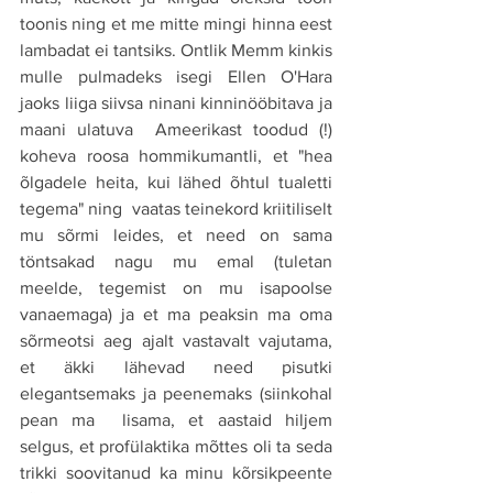
toonis ning et me mitte mingi hinna eest 
lambadat ei tantsiks. Ontlik Memm kinkis 
mulle pulmadeks isegi Ellen O'Hara 
jaoks liiga siivsa ninani kinninööbitava ja 
maani ulatuva  Ameerikast toodud (!) 
koheva roosa hommikumantli, et "hea 
õlgadele heita, kui lähed õhtul tualetti 
tegema" ning  vaatas teinekord kriitiliselt 
mu sõrmi leides, et need on sama 
töntsakad nagu mu emal (tuletan 
meelde, tegemist on mu isapoolse 
vanaemaga) ja et ma peaksin ma oma 
sõrmeotsi aeg ajalt vastavalt vajutama, 
et äkki lähevad need pisutki 
elegantsemaks ja peenemaks (siinkohal 
pean ma  lisama, et aastaid hiljem 
selgus, et profülaktika mõttes oli ta seda 
trikki soovitanud ka minu kõrsikpeente 