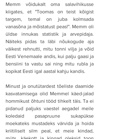
Memm võidukalt oma salavihikusse 
kiigates, et "Toomas on teist kõigist 
targem, temal on juba kolmsada 
vanasõna ja mõistatust peas!". Memm oli 
üldse innukas statistik ja arvepidaja. 
Näiteks pidas ta läbi nõukogude aja 
väikest rehnutti, mitu tonni vilja ja võid 
Eesti Venemaale andis, kui palju gaasi ja 
bensiini ta vastu sai ning mitu rubla ja 
kopikat Eesti igal aastal kahju kandis.
Minust ja onutütardest tõeliste daamide 
kasvatamisega olid Memmel käed-jalad 
hommikust õhtuni tööd tihkelt täis. Ta ei 
pidanud paljuks vaestel aegadel meile 
koledaid pasapruune sukapükse 
moekateks mustadeks värvida ja hoida 
kriitiliselt silm peal, et meie kindad, 
müts, käekott ja kingad oleksid toon 