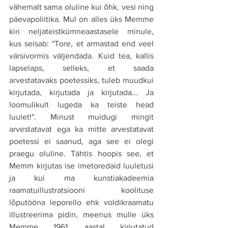
vähemalt sama oluline kui õhk, vesi ning 
päevapoliitika. Mul on alles üks Memme 
kiri neljateistkümneaastasele minule, 
kus seisab: "Tore, et armastad end veel 
värsivormis väljendada. Kuid tea, kallis 
lapselaps, selleks, et saada 
arvestatavaks poetessiks, tuleb muudkui 
kirjutada, kirjutada ja kirjutada... Ja 
loomulikult lugeda ka teiste head 
luulet!". Minust muidugi mingit 
arvestatavat ega ka mitte arvestatavat 
poetessi ei saanud, aga see ei olegi 
praegu oluline. Tähtis hoopis see, et 
Memm kirjutas ise imetoredaid luuletusi 
ja kui ma kunstiakadeemia 
raamatuillustratsiooni koolituse 
lõputööna leporello ehk voldikraamatu 
illustreerima pidin, meenus mulle üks 
Memme 1961. aastal kirjutatud 