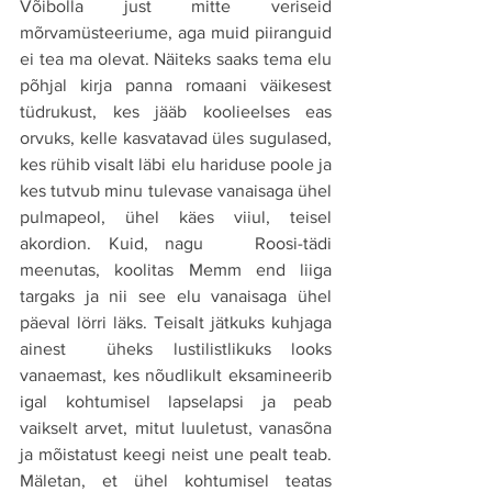
Võibolla just mitte veriseid 
mõrvamüsteeriume, aga muid piiranguid 
ei tea ma olevat. Näiteks saaks tema elu 
põhjal kirja panna romaani väikesest 
tüdrukust, kes jääb koolieelses eas 
orvuks, kelle kasvatavad üles sugulased, 
kes rühib visalt läbi elu hariduse poole ja 
kes tutvub minu tulevase vanaisaga ühel 
pulmapeol, ühel käes viiul, teisel 
akordion. Kuid, nagu   Roosi-tädi 
meenutas, koolitas Memm end liiga 
targaks ja nii see elu vanaisaga ühel 
päeval lörri läks. Teisalt jätkuks kuhjaga 
ainest  üheks lustilistlikuks looks 
vanaemast, kes nõudlikult eksamineerib 
igal kohtumisel lapselapsi ja peab 
vaikselt arvet, mitut luuletust, vanasõna 
ja mõistatust keegi neist une pealt teab. 
Mäletan, et ühel kohtumisel teatas 