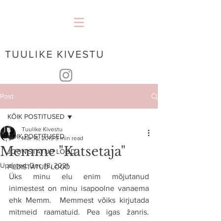
TUULIKE KIVESTU
Post
KÕIK POSTITUSED
Tuulike Kivestu
KÕIK POSTITUSED
Mar 16, 2019
3 min read
Memme "Katsetaja"
JOONISTATUD LOOD
Updated:
Dec 18, 2021
PILDISTATUD LOOD
Üks minu elu enim mõjutanud 
inimestest on minu isapoolne vanaema 
ehk Memm.  Memmest võiks kirjutada 
mitmeid raamatuid. Pea igas žanris. 