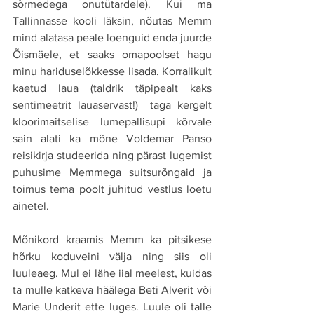
sõrmedega onutütardele). Kui ma 
Tallinnasse kooli läksin, nõutas Memm 
mind alatasa peale loenguid enda juurde 
Õismäele, et saaks omapoolset hagu 
minu hariduselõkkesse lisada. Korralikult 
kaetud laua (taldrik täpipealt kaks 
sentimeetrit lauaservast!)  taga kergelt 
kloorimaitselise lumepallisupi kõrvale 
sain alati ka mõne Voldemar Panso 
reisikirja studeerida ning pärast lugemist 
puhusime Memmega suitsurõngaid ja 
toimus tema poolt juhitud vestlus loetu 
ainetel. 
Mõnikord kraamis Memm ka pitsikese 
hõrku koduveini välja ning siis oli 
luuleaeg. Mul ei lähe iial meelest, kuidas 
ta mulle katkeva häälega Beti Alverit või 
Marie Underit ette luges. Luule oli talle 